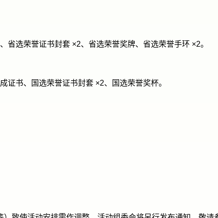
省选荣誉证书封套 ×2、省选荣誉奖牌、省选荣誉手环 ×2。
成证书、国选荣誉证书封套 ×2、国选荣誉奖杯。
等）致使活动安排需作调整，活动组委会将另行发布通知，敬请