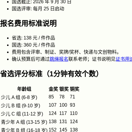
国选截止:
2026 年 9 月 30 日
国选评审:
每月 25 日启动
报名费用标准说明
省选:
138 元 / 件作品
国选:
360 元 / 件作品
费用包含评审、制证、奖牌/奖杯、快递与文创物料。
确认预算后可通过
跳绳报名
联系老师；证书说明见
证书用
省选评分标准（1分钟有效个数）
年龄组
金奖
银奖
铜奖
85
78
71
少儿 A 组 (6-8 岁)
107
100
93
少儿 B 组 (9-10 岁)
124
117
110
少儿 C 组 (11-12 岁)
138
131
124
青少年 A 组 (13-15 岁)
152
145
138
青少年 B 组 (16-18 岁)